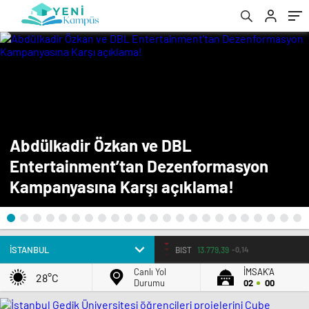
Abdülkadir Özkan ve DBL
Entertainment’tan Dezenformasyon
Kampanyasına Karşı açıklama!
BIST
13.779,39
-0,14
Canlı Yol
İMSAK'A
28°C
Durumu
02
00