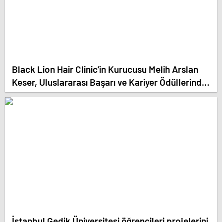
Black Lion Hair Clinic’in Kurucusu Melih Arslan
Keser, Uluslararası Başarı ve Kariyer Ödüllerinde
‘Yılın En Başarılı Saç Ekim Uzmanı’ Seçildi!
İstanbul Gedik Üniversitesi öğrencileri projelerini