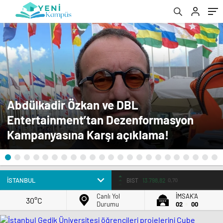
Abdülkadir Özkan ve DBL
Entertainment’tan Dezenformasyon
Kampanyasına Karşı açıklama!
BIST
13.798,82
0,70
Canlı Yol
İMSAK'A
30°C
Durumu
02
00