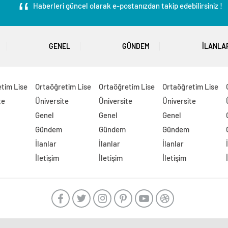
Haberleri güncel olarak e-postanızdan takip edebilirsiniz !
GENEL
GÜNDEM
İLANLA
tim Lise
Ortaöğretim Lise
Ortaöğretim Lise
Ortaöğretim Lise
te
Üniversite
Üniversite
Üniversite
Genel
Genel
Genel
Gündem
Gündem
Gündem
İlanlar
İlanlar
İlanlar
İletişim
İletişim
İletişim