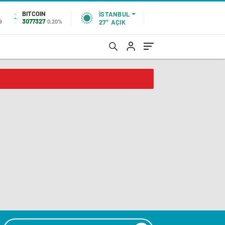
BITCOIN
İSTANBUL
3077327
9
0,20%
27°
AÇIK