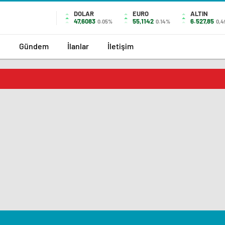
DOLAR
EURO
ALTIN
47,6083
55,1142
6.527,85
0.05%
0.14%
0,4
l
Gündem
İlanlar
İletişim