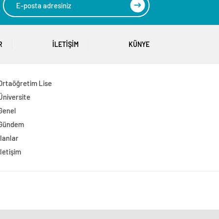
R
İLETIŞIM
KÜNYE
Ortaöğretim Lise
Üniversite
Genel
Gündem
İlanlar
İletişim