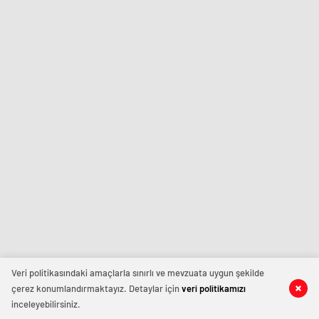
Veri politikasındaki amaçlarla sınırlı ve mevzuata uygun şekilde
çerez konumlandırmaktayız. Detaylar için
veri politikamızı
inceleyebilirsiniz.