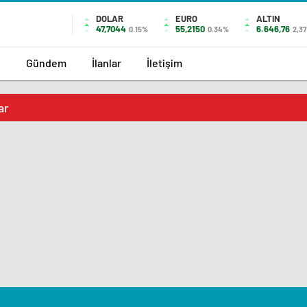
DOLAR
EURO
ALTIN
47,7044
55,2150
6.646,76
0.15%
0.34%
2,37
l
Gündem
İlanlar
İletişim
ar