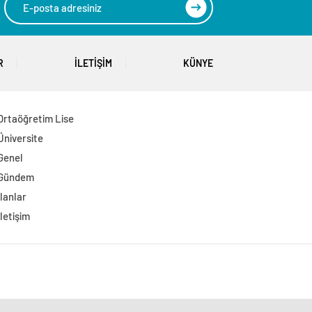
R
İLETIŞIM
KÜNYE
Ortaöğretim Lise
Üniversite
Genel
Gündem
İlanlar
İletişim