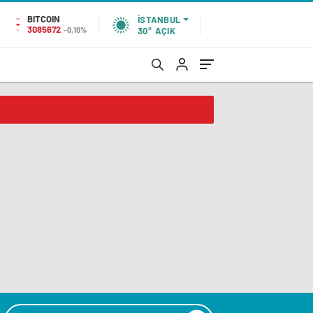
BITCOIN
İSTANBUL
3085672
-0,10%
30°
AÇIK