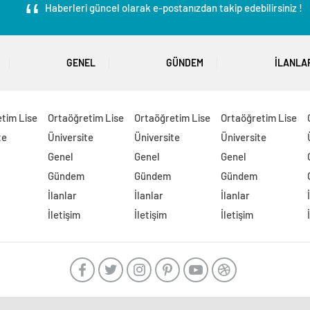
Haberleri güncel olarak e-postanızdan takip edebilirsiniz !
GENEL
GÜNDEM
İLANLA
tim Lise
Ortaöğretim Lise
Ortaöğretim Lise
Ortaöğretim Lise
te
Üniversite
Üniversite
Üniversite
Genel
Genel
Genel
Gündem
Gündem
Gündem
İlanlar
İlanlar
İlanlar
İletişim
İletişim
İletişim