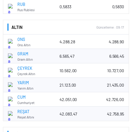
RUB
0,5833
0,5830
Rus Rublesi
ALTIN
Güncelleme : 09:17
ONS
4.288,28
4.288,90
Ons Altın
GRAM
6.565,47
6.566,45
Gram Altın
ÇEYREK
10.562,00
10.727,00
Çeyrek Altın
YARIM
21.123,00
21.435,00
Yarım Altın
CUM
42.051,00
42.726,00
Cumhuriyet
REŞAT
42.083,47
42.758,95
Reşat Altını