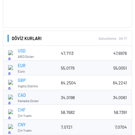
DÖVİZ KURLARI
Güncelleme : 09:17
USD
47,7113
47,6976
ABD Doları
EUR
55,0179
55,0051
Euro
GBP
64,2504
64,2241
İngiliz Sterlini
CAD
34,0198
34,0061
Kanada Doları
CHF
58,7682
58,7391
Çin Yuanı
CNY
7,0721
7,0704
Çin Yuanı