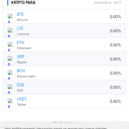
KRİPTO PARA
Güncelleme : 09:17
BTC
0.00%
Bitcoin
LTC
0.00%
Litecoin
ETH
0.00%
Ethereum
XRP
0.00%
Ripple
BCH
0.00%
Bitcoin cash
EOS
0.00%
EOS
USDT
0.00%
Tether
Yenikampus
Veri politikasındaki amaçlarla sınırlı ve mevzuata uygun şekilde