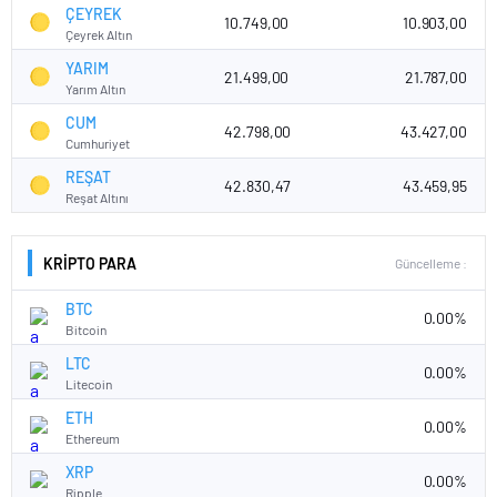
ÇEYREK
10.749,00
10.903,00
Çeyrek Altın
YARIM
21.499,00
21.787,00
Yarım Altın
CUM
42.798,00
43.427,00
Cumhuriyet
REŞAT
42.830,47
43.459,95
Reşat Altını
KRİPTO PARA
Güncelleme :
BTC
0.00%
Bitcoin
LTC
0.00%
Litecoin
ETH
0.00%
Ethereum
XRP
0.00%
Ripple