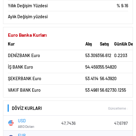
Yıllık Değişim Yüzdesi
% 9.16
Aylık Değişim yüzdesi
Euro Banka Kurları
Kur
Alış
Satış
Günlük Değ
DENİZBANK Euro
53.3093
56.612
0.2203
İŞ BANK Euro
54.4593
55.5482
0
ŞEKERBANK Euro
53.4114
56.4392
0
VAKIF BANK Euro
53.4981
56.6273
0.1255
DÖVİZ KURLARI
Güncelleme :
USD
47,7436
47,6787
ABD Doları
EUR