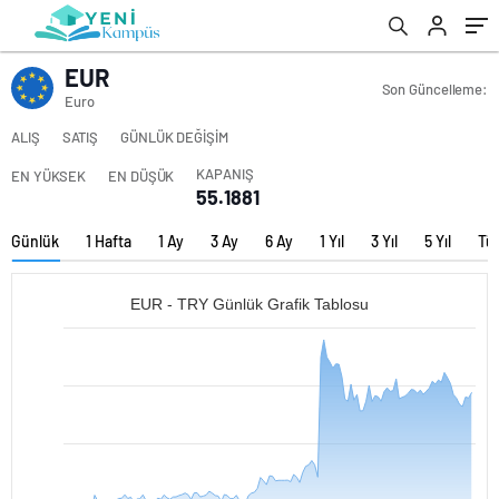
EUR
Son Güncelleme:
Euro
ALIŞ
SATIŞ
GÜNLÜK DEĞİŞİM
KAPANIŞ
EN YÜKSEK
EN DÜŞÜK
55.1881
Günlük
1 Hafta
1 Ay
3 Ay
6 Ay
1 Yıl
3 Yıl
5 Yıl
Tü
EUR - TRY Günlük Grafik Tablosu