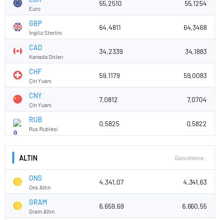
55,2510
55,1254
Euro
GBP
64,4811
64,3468
İngiliz Sterlini
CAD
34,2339
34,1883
Kanada Doları
CHF
59,1179
59,0083
Çin Yuanı
CNY
7,0812
7,0704
Çin Yuanı
RUB
0,5825
0,5822
Rus Rublesi
ALTIN
Güncelleme :
ONS
4.341,07
4.341,63
Ons Altın
GRAM
6.659,69
6.660,55
Gram Altın