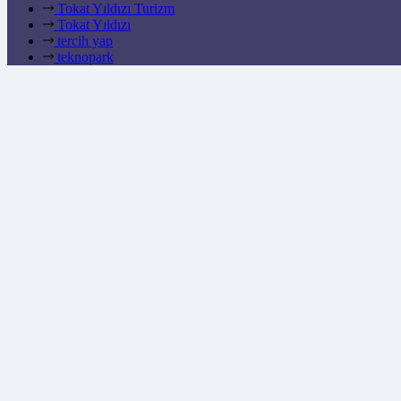
Tokat Yıldızı Turizm
Tokat Yıldızı
tercih yap
teknopark