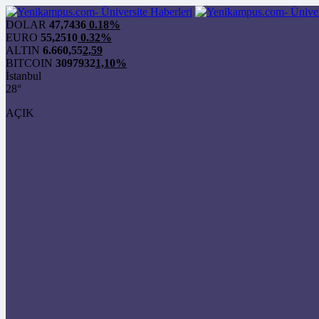
DOLAR
47,7436
0.18%
EURO
55,2510
0.32%
ALTIN
6.660,55
2,59
BITCOIN
3097932
1,10%
İstanbul
28°
AÇIK