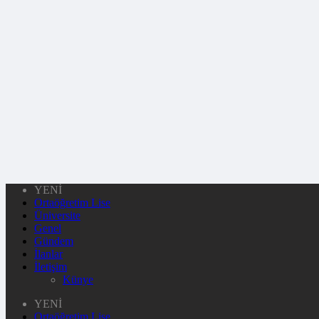
YENİ
Ortaöğretim Lise
Üniversite
Genel
Gündem
İlanlar
İletişim
Künye
YENİ
Ortaöğretim Lise