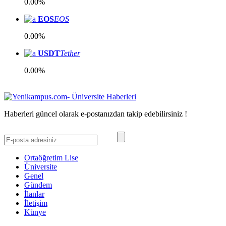
0.00%
EOS
EOS
0.00%
USDT
Tether
0.00%
Haberleri güncel olarak e-postanızdan takip edebilirsiniz !
Ortaöğretim Lise
Üniversite
Genel
Gündem
İlanlar
İletişim
Künye