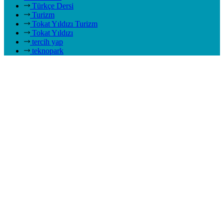
Türkçe Dersi
Turizm
Tokat Yıldızı Turizm
Tokat Yıldızı
tercih yap
teknopark