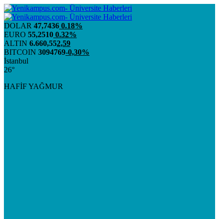
DOLAR
47,7436
0.18%
EURO
55,2510
0.32%
ALTIN
6.660,55
2,59
BITCOIN
3094769
-0,30%
İstanbul
26°
HAFİF YAĞMUR