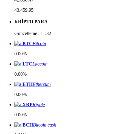
43.459,95
KRİPTO PARA
Güncelleme : 11:32
BTC
Bitcoin
0.00%
LTC
Litecoin
0.00%
ETH
Ethereum
0.00%
XRP
Ripple
0.00%
BCH
Bitcoin cash