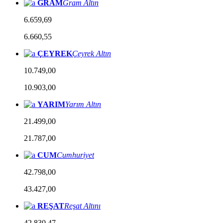
GRAM
Gram Altın
6.659,69
6.660,55
ÇEYREK
Çeyrek Altın
10.749,00
10.903,00
YARIM
Yarım Altın
21.499,00
21.787,00
CUM
Cumhuriyet
42.798,00
43.427,00
REŞAT
Reşat Altını
42.830,47