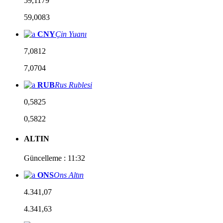
59,1179
59,0083
CNY
Çin Yuanı
7,0812
7,0704
RUB
Rus Rublesi
0,5825
0,5822
ALTIN
Güncelleme : 11:32
ONS
Ons Altın
4.341,07
4.341,63