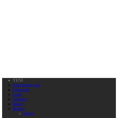
YENİ
Ortaöğretim Lise
Üniversite
Genel
Gündem
İlanlar
İletişim
Künye