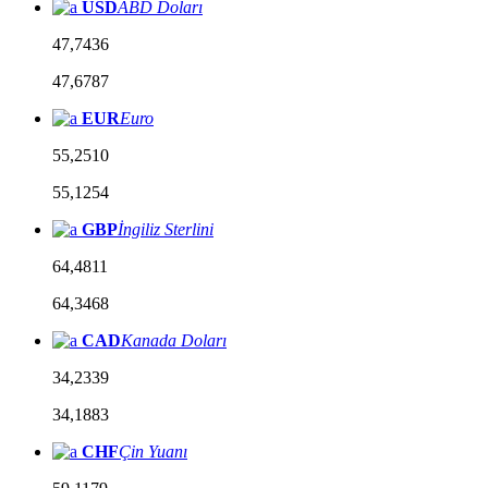
USD
ABD Doları
47,7436
47,6787
EUR
Euro
55,2510
55,1254
GBP
İngiliz Sterlini
64,4811
64,3468
CAD
Kanada Doları
34,2339
34,1883
CHF
Çin Yuanı