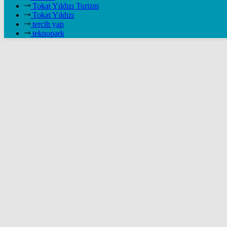
Tokat Yıldızı Turizm
Tokat Yıldızı
tercih yap
teknopark