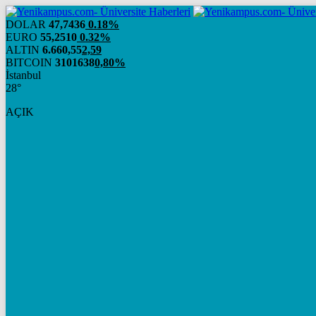
DOLAR
47,7436
0.18%
EURO
55,2510
0.32%
ALTIN
6.660,55
2,59
BITCOIN
3101638
0,80%
İstanbul
28°
AÇIK