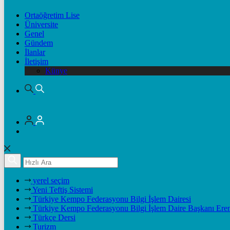
Ortaöğretim Lise
Üniversite
Genel
Gündem
İlanlar
İletişim
Künye
yerel seçim
Yeni Teftiş Sistemi
Türkiye Kempo Federasyonu Bilgi İşlem Dairesi
Türkiye Kempo Federasyonu Bilgi İşlem Daire Başkanı Ere
Türkçe Dersi
Turizm