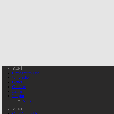
YENİ
Ortaöğretim Lise
Üniversite
Genel
Gündem
İlanlar
İletişim
Künye
YENİ
Ortaöğretim Lise